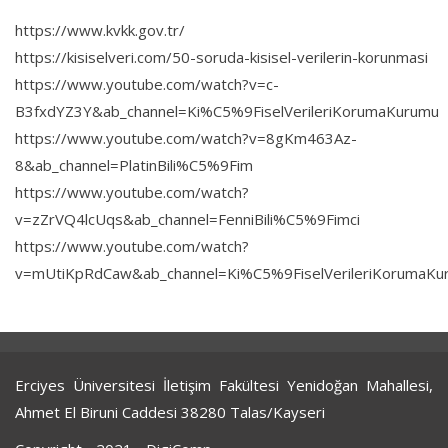
https://www.kvkk.gov.tr/
https://kisiselveri.com/50-soruda-kisisel-verilerin-korunmasi
https://www.youtube.com/watch?v=c-
B3fxdYZ3Y&ab_channel=Ki%C5%9FiselVerileriKorumaKurumu
https://www.youtube.com/watch?v=8gKm463Az-
8&ab_channel=PlatinBili%C5%9Fim
https://www.youtube.com/watch?
v=zZrVQ4lcUqs&ab_channel=FenniBili%C5%9Fimci
https://www.youtube.com/watch?
v=mUtiKpRdCaw&ab_channel=Ki%C5%9FiselVerileriKorumaKu
Erciyes Üniversitesi İletişim Fakültesi Yenidoğan Mahallesi,
Ahmet El Biruni Caddesi 38280 Talas/Kayseri