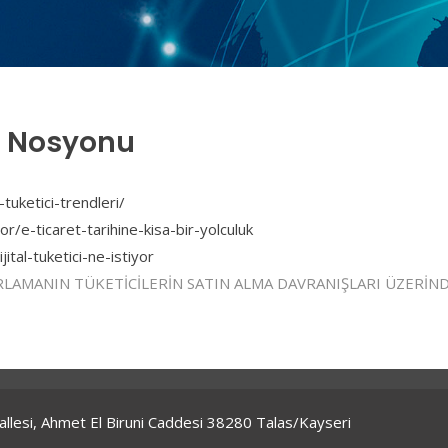
ci Nosyonu
tuketici-trendleri/
/e-ticaret-tarihine-kisa-bir-yolculuk
ital-tuketici-ne-istiyor
RLAMANIN TÜKETİCİLERİN SATIN ALMA DAVRANIŞLARI ÜZERİNDEKİ ET
hallesi, Ahmet El Biruni Caddesi 38280 Talas/Kayseri