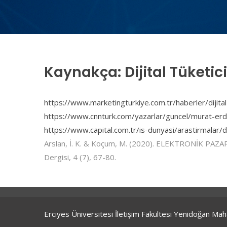
Kaynakça: Dijital Tüketi
https://www.marketingturkiye.com.tr/haberler/dijital-
https://www.cnnturk.com/yazarlar/guncel/murat-erdor
https://www.capital.com.tr/is-dunyasi/arastirmalar/dij
Arslan, İ. K. & Koçum, M. (2020). ELEKTRONİK PAZA
Dergisi, 4 (7), 67-80.
Erciyes Üniversitesi İletişim Fakültesi Yenidoğan Ma