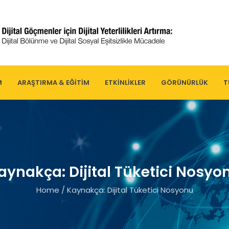
M
ARAŞTIRMA & EĞITIM
ETKINLIKLER
GÖRÜNÜRLÜK
T
aynakça: Dijital Tüketici Nosyo
Home
/
Kaynakça: Dijital Tüketici Nosyonu