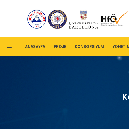
ANASAYFA
PROJE
KONSORSIYUM
YÖNETI
K